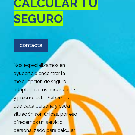
CALCULAR TU
SEGURO
contacta
Nos especializamos en
ayudarte a encontrar la
mejor opción de seguro,
adaptada a tus necesidades
y presupuesto. Sabemos
que cada persona y cada
situación son únicas, por eso
ofrecemos un servicio
personalizado para calcular