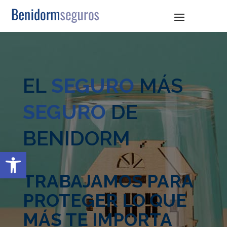
EL
SEGURO
MÁS
SEGURO
DE
BENIDORM
Abrir barra de herramientas
TRABAJAMOS PARA
PROTEGER LO QUE
MÁS TE IMPORTA